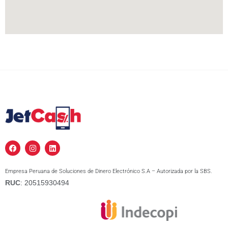
F
I
L
a
n
i
c
s
n
e
t
k
Empresa Peruana de Soluciones de Dinero Electrónico S.A – Autorizada por la SBS.
b
a
e
o
g
d
RUC
: 20515930494
o
r
i
k
a
n
m