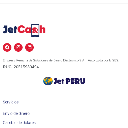
F
I
L
a
n
i
c
s
n
e
t
k
Empresa Peruana de Soluciones de Dinero Electrónico S.A – Autorizada por la SBS.
b
a
e
o
g
d
RUC
: 20515930494
o
r
i
k
a
n
m
Servicios
Envío de dinero
Cambio de dólares