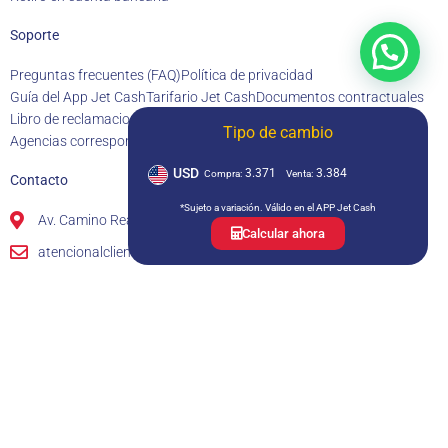
Soporte
Preguntas frecuentes (FAQ)
Política de privacidad
Guía del App Jet Cash
Tarifario Jet Cash
Documentos contractuales
Libro de reclamaciones
Estadística de reclamos
Tipo de cambio
Agencias corresponsales
Estados financieros
Memoria anual
USD
3.371
3.384
Compra:
Venta:
Contacto
*Sujeto a variación. Válido en el APP Jet Cash
Av. Camino Real 391, cuarto piso, San Isidro, Lima – Perú
Calcular ahora
atencionalcliente@jetcash.com.pe
+511 615 6363
993 553 239
Lunes a viernes: 9am a 6pm
Sábados: 9am a 1:30pm