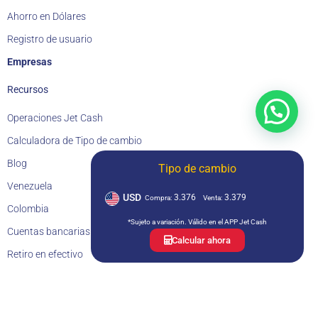
Ahorro en Dólares
Registro de usuario
Empresas
Recursos
Operaciones Jet Cash
Calculadora de Tipo de cambio
Blog
Tipo de cambio
Venezuela
USD
3.376
3.379
Compra:
Venta:
Colombia
*Sujeto a variación. Válido en el APP Jet Cash
Cuentas bancarias de Jet Cash
Calcular ahora
Retiro en efectivo
Retiro en cuenta bancaria
Soporte