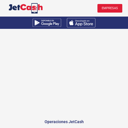
Ir
EMPRESAS
al
contenido
Operaciones JetCash