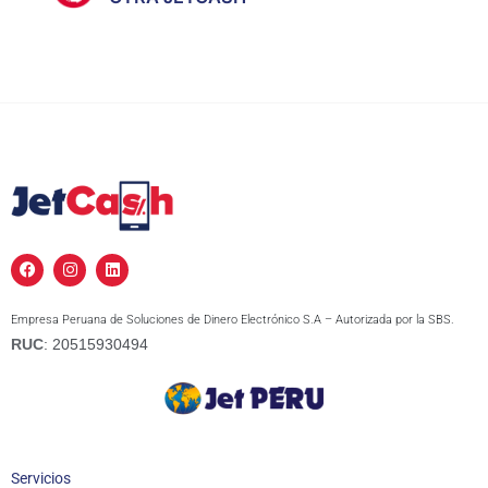
F
I
L
a
n
i
c
s
n
e
t
k
Empresa Peruana de Soluciones de Dinero Electrónico S.A – Autorizada por la SBS.
b
a
e
o
g
d
RUC
: 20515930494
o
r
i
k
a
n
m
Servicios