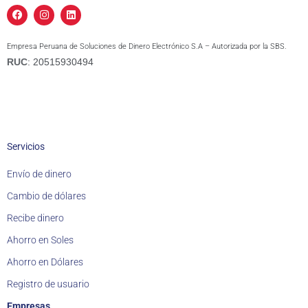
F
I
L
a
n
i
c
s
n
e
t
k
Empresa Peruana de Soluciones de Dinero Electrónico S.A – Autorizada por la SBS.
b
a
e
o
g
d
RUC
: 20515930494
o
r
i
k
a
n
m
Servicios
Envío de dinero
Cambio de dólares
Recibe dinero
Ahorro en Soles
Ahorro en Dólares
Registro de usuario
Empresas