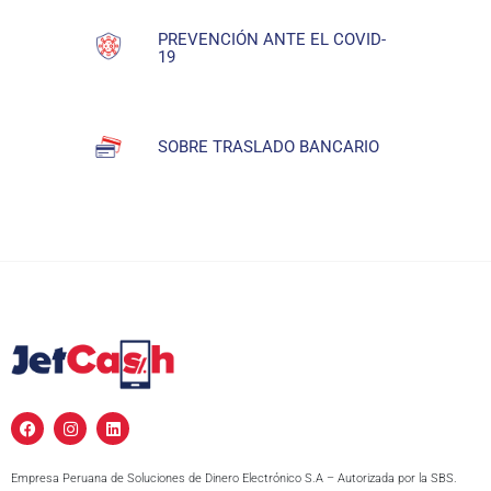
PREVENCIÓN ANTE EL COVID-
19
SOBRE TRASLADO BANCARIO
F
I
L
a
n
i
c
s
n
e
t
k
Empresa Peruana de Soluciones de Dinero Electrónico S.A – Autorizada por la SBS.
b
a
e