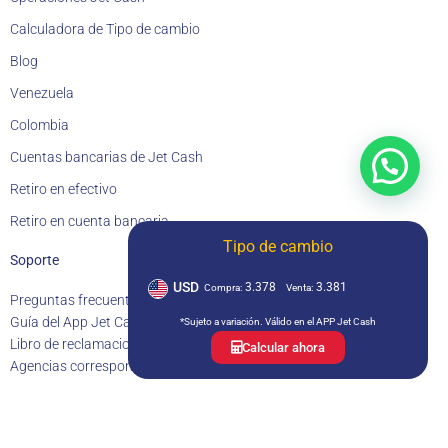
Calculadora de Tipo de cambio
Blog
Venezuela
Colombia
Cuentas bancarias de Jet Cash
Retiro en efectivo
Retiro en cuenta bancaria
Tipo de cambio
Soporte
USD
3.378
3.381
Compra:
Venta:
Preguntas frecuentes (FAQ)
Política de privacidad
Guía del App Jet Cash
Tarifario Jet Cash
Documentos contractuales
*Sujeto a variación. Válido en el APP Jet Cash
Libro de reclamaciones
Estadística de reclamos
Calcular ahora
Agencias corresponsales
Estados financieros
Memoria anual
Contacto
Av. Camino Real 391, cuarto piso, San Isidro, Lima – Perú