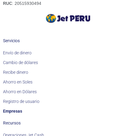
o
g
d
RUC
: 20515930494
o
r
i
k
a
n
m
Servicios
Envío de dinero
Cambio de dólares
Recibe dinero
Ahorro en Soles
Ahorro en Dólares
Registro de usuario
Empresas
Recursos
Operaciones Jet Cash