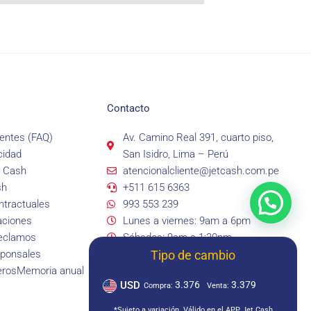
Contacto
entes (FAQ)
Av. Camino Real 391, cuarto piso,
cidad
San Isidro, Lima – Perú
t Cash
atencionalcliente@jetcash.com.pe
sh
+511 615 6363
tractuales
993 553 239
aciones
Lunes a viernes: 9am a 6pm
reclamos
Sábados: 9am a 1:30pm
Tipo de cambio
sponsales
eros
Memoria anual
USD
3.376
3.379
Compra:
Venta:
*Sujeto a variación. Válido en el APP Jet Cash