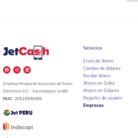
Servicios
Envío de dinero
F
I
L
Cambio de dólares
a
n
i
c
s
n
Recibe dinero
e
t
k
b
a
e
Ahorro en Soles
Empresa Peruana de Soluciones de Dinero
o
g
d
o
r
i
Ahorro en Dólares
Electrónico S.A – Autorizada por la SBS.
k
a
n
m
Registro de usuario
RUC
: 20515930494
Empresas