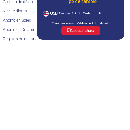
Tipo de cambio
Cambio de dólares
Recibe dinero
USD
3.371
3.384
Compra:
Venta:
Ahorro en Soles
*Sujeto a variación. Válido en el APP Jet Cash
Ahorro en Dólares
Calcular ahora
Registro de usuario
Empresas
Recursos
Operaciones Jet Cash
Calculadora de Tipo de cambio
Blog
Venezuela
Colombia
Cuentas bancarias de Jet Cash
Retiro en efectivo