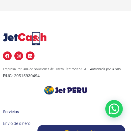
F
I
L
a
n
i
c
s
n
e
t
k
Empresa Peruana de Soluciones de Dinero Electrónico S.A – Autorizada por la SBS.
b
a
e
o
g
d
RUC
: 20515930494
o
r
i
k
a
n
m
Servicios
Envío de dinero