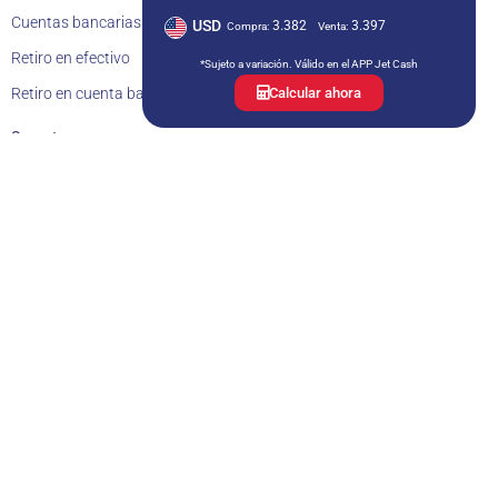
Cuentas bancarias de Jet Cash
USD
3.382
3.397
Compra:
Venta:
Retiro en efectivo
*Sujeto a variación. Válido en el APP Jet Cash
Retiro en cuenta bancaria
Calcular ahora
Soporte
Preguntas frecuentes (FAQ)
Política de privacidad
Guía del App Jet Cash
Tarifario Jet Cash
Documentos contractuales
Libro de reclamaciones
Estadística de reclamos
Agencias corresponsales
Estados financieros
Memoria anual
Contacto
Av. Camino Real 391, cuarto piso, San Isidro, Lima – Perú
atencionalcliente@jetcash.com.pe
+511 615 6363
993 553 239
Lunes a viernes: 9am a 6pm