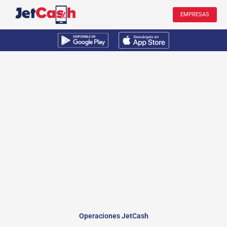
Ir
EMPRESAS
al
contenido
Operaciones JetCash