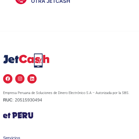
OTRA JETCASH
F
I
L
a
n
i
c
s
n
e
t
k
Empresa Peruana de Soluciones de Dinero Electrónico S.A – Autorizada por la SBS.
b
a
e
o
g
d
RUC
: 20515930494
o
r
i
k
a
n
m
Servicios