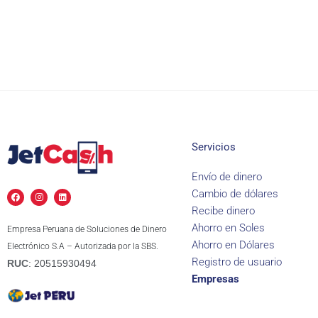
Servicios
Envío de dinero
F
I
L
Cambio de dólares
a
n
i
c
s
n
Recibe dinero
e
t
k
b
a
e
Ahorro en Soles
Empresa Peruana de Soluciones de Dinero
o
g
d
o
r
i
Ahorro en Dólares
Electrónico S.A – Autorizada por la SBS.
k
a
n
m
Registro de usuario
RUC
: 20515930494
Empresas