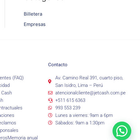
Billetera
Empresas
Contacto
entes (FAQ)
Av. Camino Real 391, cuarto piso,
cidad
San Isidro, Lima – Perú
t Cash
atencionalcliente@jetcash.com.pe
sh
+511 615 6363
tractuales
993 553 239
aciones
Lunes a viernes: 9am a 6pm
reclamos
Sábados: 9am a 1:30pm
sponsales
eros
Memoria anual