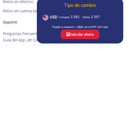
Retiro en efectivo
Tipo de cambio
Retiro en cuenta bancaria
USD
3.382
3.397
Compra:
Venta:
Soporte
*Sujeto a variación. Válido en el APP Jet Cash
Preguntas frecuentes (FAQ)
Política de privacidad
Calcular ahora
Guía del App Jet Cash
Tarifario Jet Cash
Documentos contractuales
Libro de reclamaciones
Estadística de reclamos
Agencias corresponsales
Estados financieros
Memoria anual
Contacto
Av. Camino Real 391, cuarto piso, San Isidro, Lima – Perú
atencionalcliente@jetcash.com.pe
+511 615 6363
993 553 239
Lunes a viernes: 9am a 6pm
Sábados: 9am a 1:30pm