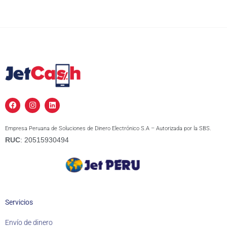
F
I
L
a
n
i
c
s
n
e
t
k
Empresa Peruana de Soluciones de Dinero Electrónico S.A – Autorizada por la SBS.
b
a
e
o
g
d
RUC
: 20515930494
o
r
i
k
a
n
m
Servicios
Envío de dinero