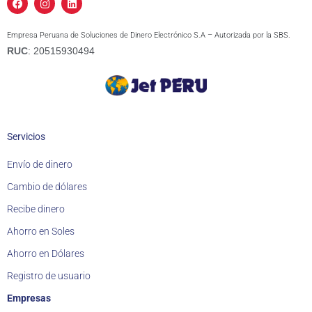
a
n
i
c
s
n
e
t
k
Empresa Peruana de Soluciones de Dinero Electrónico S.A – Autorizada por la SBS.
b
a
e
o
g
d
RUC
: 20515930494
o
r
i
k
a
n
m
Servicios
Envío de dinero
Cambio de dólares
Recibe dinero
Ahorro en Soles
Ahorro en Dólares
Registro de usuario
Empresas