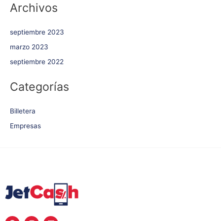
Archivos
septiembre 2023
marzo 2023
septiembre 2022
Categorías
Billetera
Empresas
F
I
L