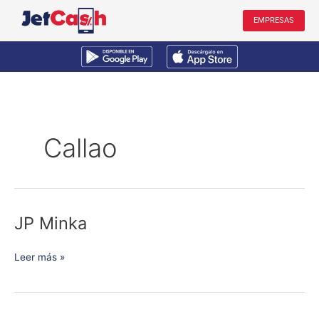
Ir
EMPRESAS
al
contenido
Callao
JP Minka
JP
Minka
Leer más »