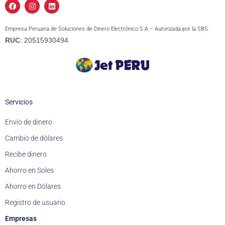
F
I
L
a
n
i
c
s
n
e
t
k
Empresa Peruana de Soluciones de Dinero Electrónico S.A – Autorizada por la SBS.
b
a
e
o
g
d
RUC
: 20515930494
o
r
i
k
a
n
m
Servicios
Envío de dinero
Cambio de dólares
Recibe dinero
Ahorro en Soles
Ahorro en Dólares
Registro de usuario
Empresas