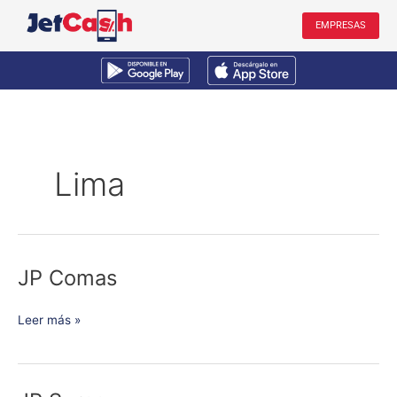
Ir
EMPRESAS
al
contenido
Lima
JP Comas
JP
Comas
Leer más »