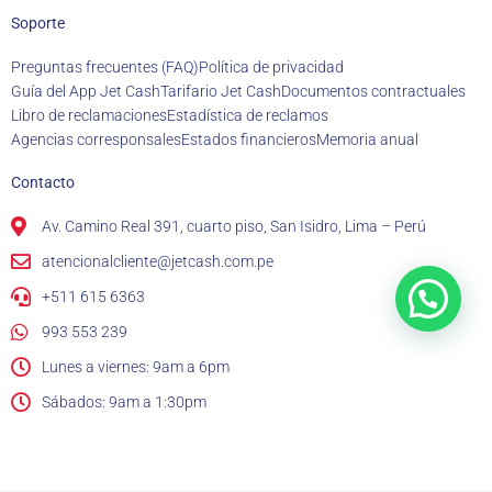
Soporte
Preguntas frecuentes (FAQ)
Política de privacidad
Guía del App Jet Cash
Tarifario Jet Cash
Documentos contractuales
Libro de reclamaciones
Estadística de reclamos
Agencias corresponsales
Estados financieros
Memoria anual
Contacto
Av. Camino Real 391, cuarto piso, San Isidro, Lima – Perú
atencionalcliente@jetcash.com.pe
+511 615 6363
993 553 239
Lunes a viernes: 9am a 6pm
Sábados: 9am a 1:30pm