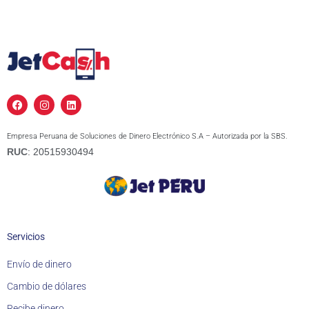
F
I
L
a
n
i
c
s
n
e
t
k
Empresa Peruana de Soluciones de Dinero Electrónico S.A – Autorizada por la SBS.
b
a
e
o
g
d
RUC
: 20515930494
o
r
i
k
a
n
m
Servicios
Envío de dinero
Cambio de dólares
Recibe dinero