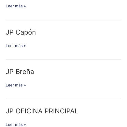
Leer más »
JP Capón
JP
Capón
Leer más »
JP Breña
JP
Breña
Leer más »
JP OFICINA PRINCIPAL
JP
OFICINA
PRINCIPAL
Leer más »