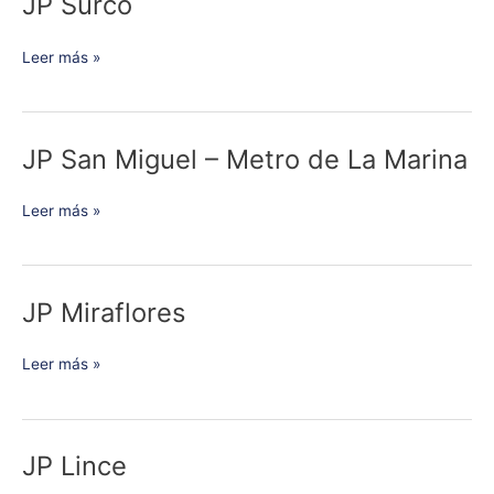
JP Surco
JP
Surco
Leer más »
JP San Miguel – Metro de La Marina
JP
San
Miguel
Leer más »
–
Metro
de
La
JP Miraflores
JP
Marina
Miraflores
Leer más »
JP Lince
JP
Lince