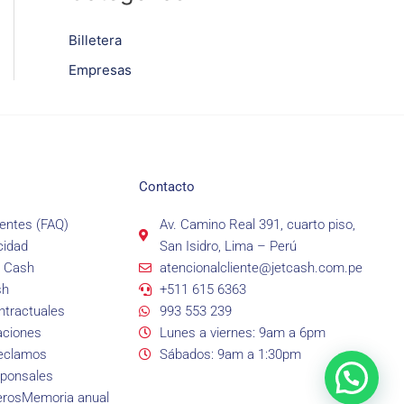
Billetera
Empresas
Contacto
entes (FAQ)
Av. Camino Real 391, cuarto piso,
cidad
San Isidro, Lima – Perú
t Cash
atencionalcliente@jetcash.com.pe
sh
+511 615 6363
tractuales
993 553 239
aciones
Lunes a viernes: 9am a 6pm
reclamos
Sábados: 9am a 1:30pm
sponsales
eros
Memoria anual