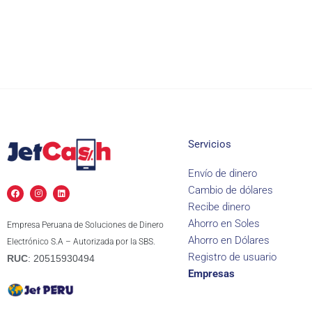
Servicios
Envío de dinero
F
I
L
Cambio de dólares
a
n
i
c
s
n
Recibe dinero
e
t
k
b
a
e
Ahorro en Soles
Empresa Peruana de Soluciones de Dinero
o
g
d
o
r
i
Ahorro en Dólares
Electrónico S.A – Autorizada por la SBS.
k
a
n
m
Registro de usuario
RUC
: 20515930494
Empresas