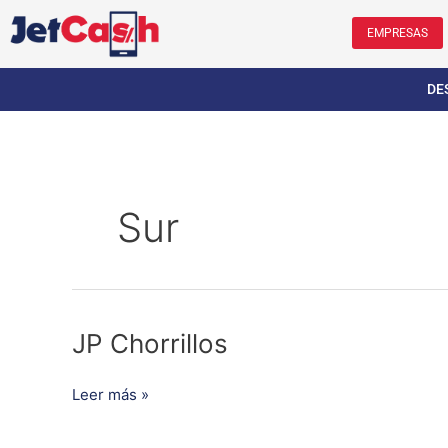
Ir
al
EMPRESAS
contenido
DE
Sur
JP
JP Chorrillos
Chorrillos
Leer más »