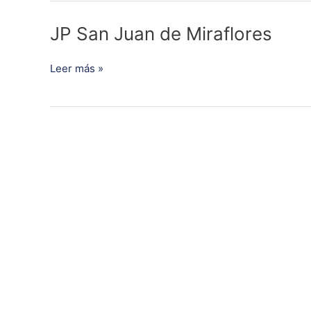
JP
JP San Juan de Miraflores
San
Juan
Leer más »
de
Miraflores