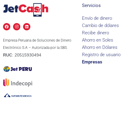
Servicios
Envío de dinero
F
I
L
Cambio de dólares
a
n
i
c
s
n
Recibe dinero
e
t
k
b
a
e
Ahorro en Soles
Empresa Peruana de Soluciones de Dinero
o
g
d
o
r
i
Ahorro en Dólares
Electrónico S.A – Autorizada por la SBS.
k
a
n
m
Registro de usuario
RUC
: 20515930494
Empresas