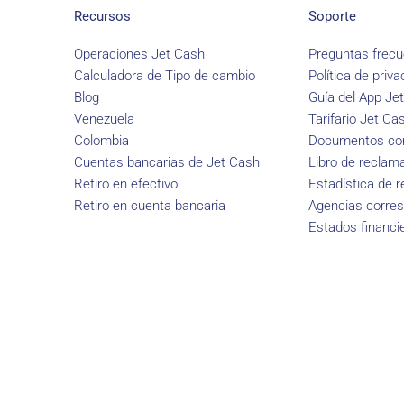
Recursos
Soporte
Operaciones Jet Cash
Preguntas frecu
Calculadora de Tipo de cambio
Política de priva
Blog
Guía del App Je
Venezuela
Tarifario Jet Ca
Colombia
Documentos con
Cuentas bancarias de Jet Cash
Libro de reclam
Retiro en efectivo
Estadística de 
Retiro en cuenta bancaria
Agencias corre
Estados financi
Jet Cash – Todos los derechos reservados 2023.