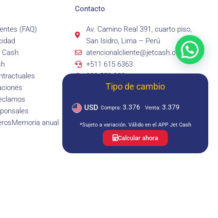
Contacto
entes (FAQ)
Av. Camino Real 391, cuarto piso,
cidad
San Isidro, Lima – Perú
t Cash
atencionalcliente@jetcash.com.pe
sh
+511 615 6363
tractuales
993 553 239
Tipo de cambio
aciones
Lunes a viernes: 9am a 6pm
reclamos
Sábados: 9am a 1:30pm
USD
3.376
3.379
Compra:
Venta:
sponsales
eros
Memoria anual
*Sujeto a variación. Válido en el APP Jet Cash
Calcular ahora